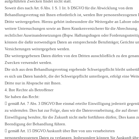
aufgeführten Zwecken findet nicht statt.
Soweit dies nach Art. 6 Abs. 1 S. 1 lit. b DSGVO für die Abwicklung von dem
Behandlungsvertrag mit Ihnen erforderlich ist, werden Ihre personenbezogenen
Dritte weitergegeben. Hierzu gehört insbesondere die Weitergabe an Labore oder
weitere Untersuchungen sowie an Ihren Krankenversicherer für die Abrechnung. 
rechtlicher Auseinandersetzungen (Bspw. Haftungsfragen oder Forderungsstreiti
können die dafür notwendigen Daten an entsprechende Berufsträger, Gerichte u
Versicherungen weitergegeben werden.
Die weitergegebenen Daten dürfen von den Dritten ausschließlich zu den genan
Zwecken verwendet werden.
Die sich aus dem Behandlungsvertrag ergebende Schweigepflicht bleibt unberüh
es sich um Daten handelt, die der Schweigepflicht unterliegen, erfolgt eine Wei
Dritte nur in Absprache mit Ihnen.
4. Ihre Rechte als Betroffener
Sie haben das Recht:
 gemäß Art. 7 Abs. 3 DSGVO Ihre einmal erteilte Einwilligung jederzeit gegen
zu widerrufen. Dies hat zur Folge, dass wir die Datenverarbeitung, die auf dieser
Einwilligung beruhte, für die Zukunft nicht mehr fortführen dürfen; Dies kann z
Beendigung der Behandlung führen.
 gemäß Art. 15 DSGVO Auskunft über Ihre von uns verarbeiteten
personenbezogenen Daten zu verlangen. Insbesondere können Sie Auskunft übe