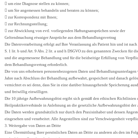
 um eine Diagnose stellen zu können;
 um Sie angemessen behandeln und beraten zu können;
 zur Korrespondenz mit Ihnen;
 zur Rechnungsstellung;
 zur Abwicklung von evtl. vorliegenden Haftungsansprüchen sowie der
Geltendmachung etwaiger Ansprüche aus dem Behandlungsvertrag
Die Datenverarbeitung erfolgt auf Ihre Veranlassung als Patient hin und ist nach 
S. 1 lit. b und Art. 9 Abs. 2 lit. a und h DSGVO zu den genannten Zwecken für d
und die angemessene Behandlung und für die beidseitige Erfüllung von Verpfli
dem Behandlungsvertrag erforderlich.
Die von uns erhobenen personenbezogenen Daten und Behandlungsunterlagen 
Jahre nach Abschluss der Behandlung aufbewahrt, gespeichert und danach gelö
vernichtet es sei denn, dass Sie in eine darüber hinausgehende Speicherung aus
und freiwillig einwilligen.
Die 10 jährige Aufbewahrungsfrist ergibt sich gemäß den ethischen Richtlinien 
Heilpraktikerverbände in Anlehnung an die gesetzliche Aufbewahrungsfrist der 
Die Daten werden grundsätzlich nur durch den Praxisinhaber und dessen Angeste
eingesehen und verarbeitet. Alle Angestellten sind zur Verschwiegenheit verpflic
3. Weitergabe von Daten an Dritte
Eine Übermittlung Ihrer persönlichen Daten an Dritte zu anderen als den im Fo